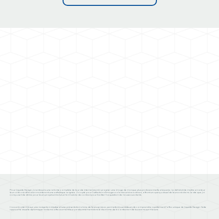
Pour Liquide Design, j'ai entrepris une refonte complète de leur site internet visant à projeter une image de marque plus professionnelle et épurée. Le défi était de mettre en valeur
leur côté créatif tout en maintenant une esthétique soignée. J'ai opté pour l'utilisation d'images colorées et évocatrices, offrant un aperçu visuel de leurs créations. Le site que j'ai
conçu sert de vitrine pour leurs projets et inclut un formulaire de contact pour faciliter l'acquisition de nouveaux clients.
L'accent a été mis sur une navigation intuitive et une présentation claire de leurs services, permettant aux visiteurs de comprendre rapidement l'offre unique de Liquide Design. Cette
approche visuelle dynamique renforce efficacement leur positionnement dans le domaine de la confection de boissons sur mesure.