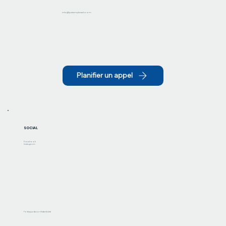
info@justsimpleweb.com
Planifier un appel
SOCIAL
Facebook
Instagram
Politique de confidentialité