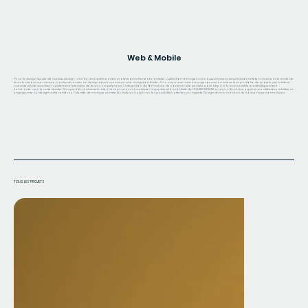
Web & Mobile
Pour le design du site de Liquide Design, j'ai créé un équilibre entre professionnalisme et créativité. L'utilisation d'images aux couleurs vives et expressives reflète la nature innovante de
leurs boissons sur mesure, contrastant avec un design épuré qui assure une navigation fluide. J'ai conçu une mise en page qui met en valeur leur portfolio de projets, permettant
aux visiteurs de visualiser rapidement l'étendue de leurs compétences. L'intégration du formulaire de contact a été pensée pour être à la fois accessible et esthétiquement
cohérente avec le reste du site. Chaque élément visuel a été choisi pour communiquer l'expertise et la créativité de LIQUIDE DESIGN, tout en offrant une expérience utilisateur intuitive et
engageante. Le design unifié renforce l'identité de marque et invite les visiteurs à explorer les possibilités offertes par Liquide Design dans la création de boissons personnalisées.
TOUS LES PROJETS