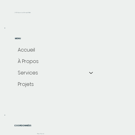
© 2024 par Just Simple Web.
MENU
Accueil
À Propos
Services
Projets
COORDONNÉES
Rive-Nord