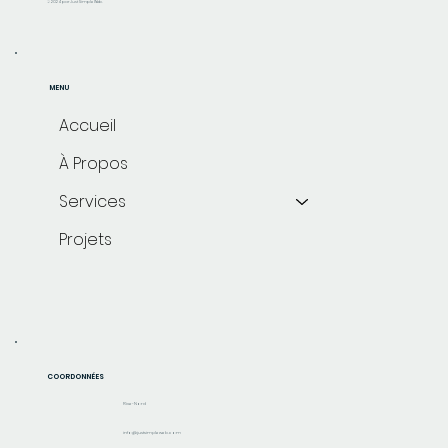
© 2024 par Just Simple Web.
MENU
Accueil
À Propos
Services
Projets
COORDONNÉES
Rive-Nord
info@justsimpleweb.com