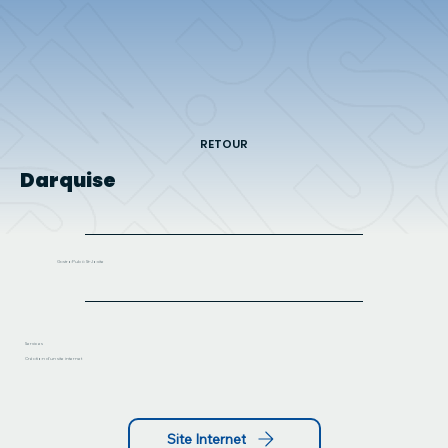
RETOUR
Darquise
GastroPub à St-Jovite
Services
Création d'un site internet
Site Internet