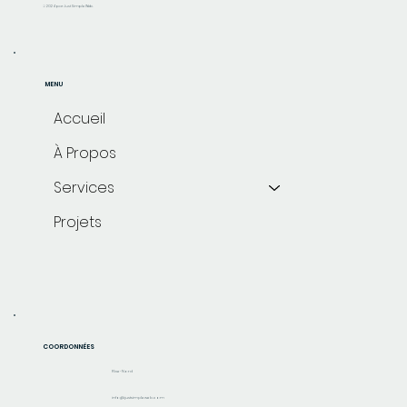
© 2024 par Just Simple Web.
MENU
Accueil
À Propos
Services
Projets
COORDONNÉES
Rive-Nord
info@justsimpleweb.com