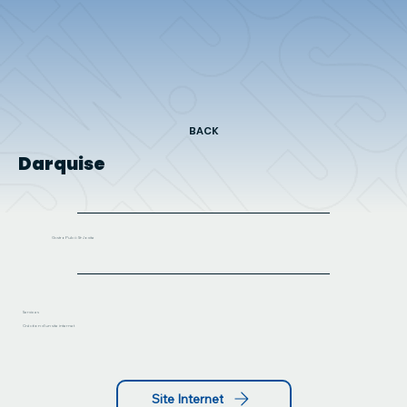
BACK
Darquise
GastroPub à St-Jovite
Services
Création d'un site internet
Site Internet