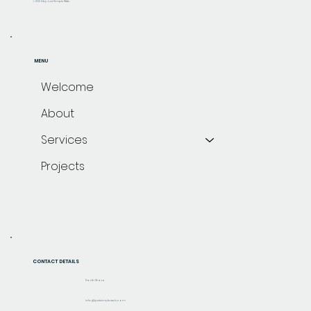
© 2024 by Just Simple Web.
MENU
Welcome
About
Services
Projects
CONTACT DETAILS
North Shore
info@justsimpleweb.com