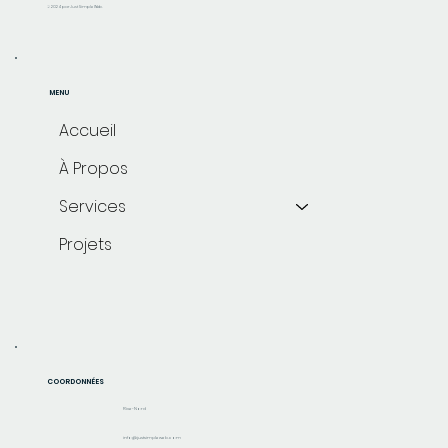
© 2024 par Just Simple Web.
MENU
Accueil
À Propos
Services
Projets
COORDONNÉES
Rive-Nord
info@justsimpleweb.com